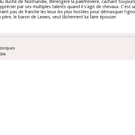
u duché de Normandie, Bérengère la palefrenière, cachant toujours
précier par ses multiples talents quand il s'agit de chevaux. C'est u
raint pas de franchir les lieux les plus hostiles pour démasquer l'ig
 père, le baron de Lewes, veut lâchement lui faire épouser.
toriques
004