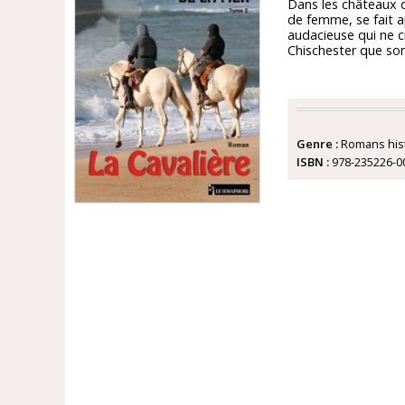
Dans les châteaux d
de femme, se fait ap
audacieuse qui ne c
Chischester que son
Genre :
Romans his
ISBN :
978-235226-0