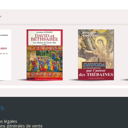
t
ns
s légales
ons générales de vente