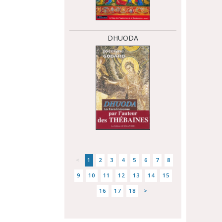
DHUODA
<
1
2
3
4
5
6
7
8
9
10
11
12
13
14
15
16
17
18
>