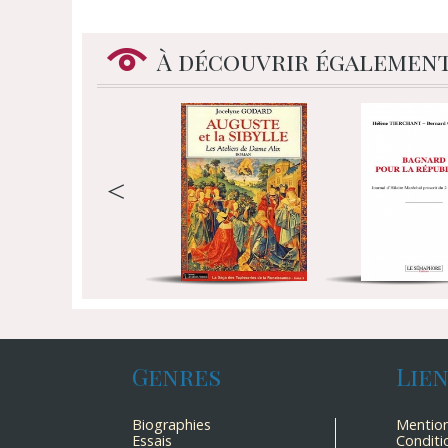
À découvrir égalemen
<
Genres
Lie
Biographies
Mention
Essais
Conditi