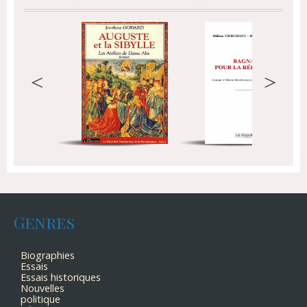
<
>
Genres
Biographies
Essais
Essais historiques
Nouvelles
politique